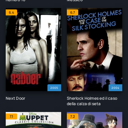
6.4
6.7
2005
2004
Next Door
Sherlock Holmes ed il caso
della calza di seta
7.1
7.2