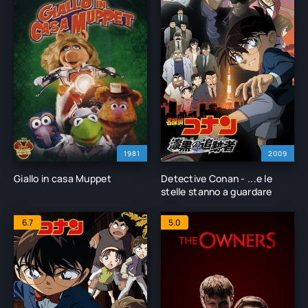
1981
2009
Giallo in casa Muppet
Detective Conan - ...e le
stelle stanno a guardare
6.7
5.0