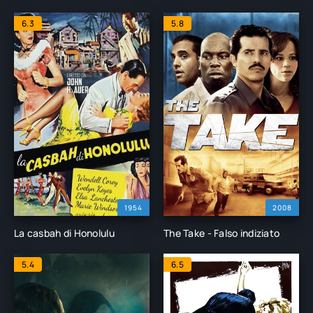
6.3
5.8
1954
2008
La casbah di Honolulu
The Take - Falso indiziato
5.4
6.5