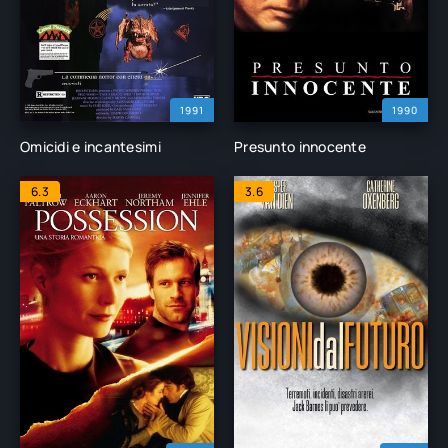
1991
1990
Omicidi e incantesimi
Presunto innocente
6.3
3.6