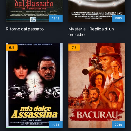
1989
1985
Ritorno dal passato
Mysteria - Replica di un
omicidio
6.9
7.3
1983
2019