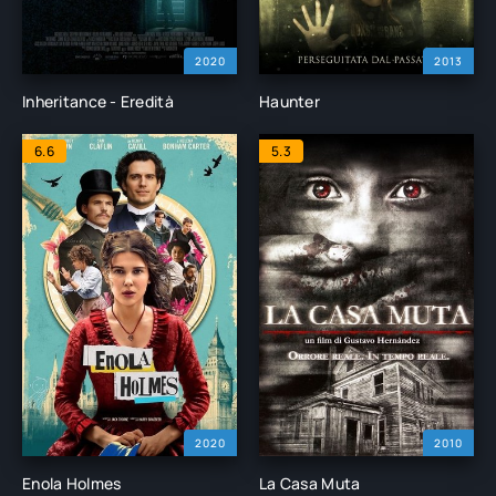
2020
2013
Inheritance - Eredità
Haunter
6.6
5.3
2020
2010
Enola Holmes
La Casa Muta