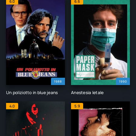
6.0
6.6
1988
1990
Un poliziotto in blue jeans
Anestesia letale
4.0
5.9