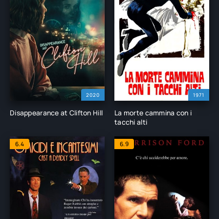
2020
1971
Disappearance at Clifton Hill
La morte cammina con i
tacchi alti
6.4
6.9