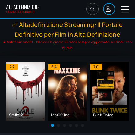
ALTADEFINIZIONE
L'UNICO ORIGINALE!
✅ Altadefinizione Streaming: Il Portale
Definitivo per Film in Alta Definizione
Altadefinizione01 - l'Unico Originale! Rimani sempre aggiornato sull'indirizzo
nuovo
7.2
6.4
7.0
Smile 2
MaXXXine
Blink Twice