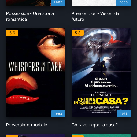
2002
2005
Possession - Una storia
Premonition - Visioni dal
romantica
futuro
5.6
5.8
1992
1978
Perversione mortale
Chi vive in quella casa?