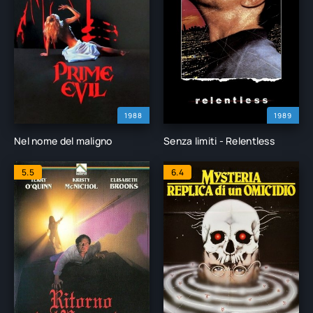
1988
1989
Nel nome del maligno
Senza limiti - Relentless
5.5
6.4