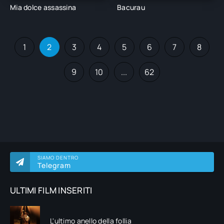
Mia dolce assassina
Bacurau
1
2
3
4
5
6
7
8
9
10
...
62
SIAMO DENTRO
Telegram
ULTIMI FILM INSERITI
L'ultimo anello della follia