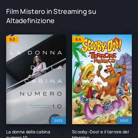
Film Mistero in Streaming su
Altadefinizione
6.0
6.4
2025
2003
La donna della cabina
Scooby-Doo! e il terrore del
numero 10
Messico